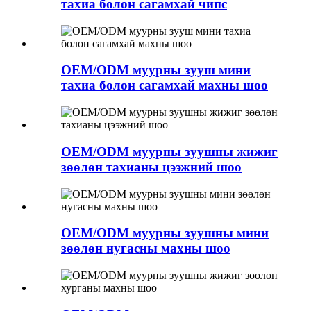
тахиа болон сагамхай чипс
OEM/ODM муурны зууш мини
тахиа болон сагамхай махны шоо
OEM/ODM муурны зуушны жижиг
зөөлөн тахианы цээжний шоо
OEM/ODM муурны зуушны мини
зөөлөн нугасны махны шоо