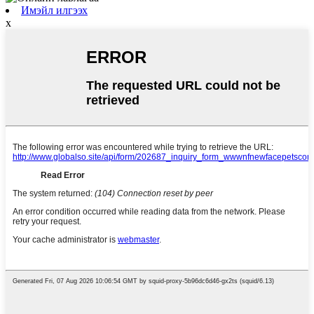
Имэйл илгээх
x