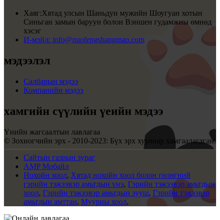
Хаяг:
Хятад улсын Шаньдун мужийн Шоугуан хотын
Синьган замын баруун болон Вэншен гудамжны өмнөд
хэсэг
И-мэйл:
info@nuofengshangmao.com
мэдээлэл
Салбарын мэдээ
Компанийн мэдээ
хамгийн сүүлийн үеийн мэдээ
Үнийн жагсаалтын лавлагаа
© Зохиогчийн эрх - 2010-2023: Бүх эрх хуулиар хамгаалагдсан.
Сайтын газрын зураг
AMP Мобайл
Нохойн хоол
,
Хятад нохойн хоол болон гөлөгний
гэрийн тэжээвэр амьтдын үнэ
,
Гэрийн тэжээвэр амьтдын
хоол
,
Гэрийн тэжээвэр амьтдын зууш
,
Гэрийн тэжээвэр
амьтдын амттан
,
Муурны хоол
,