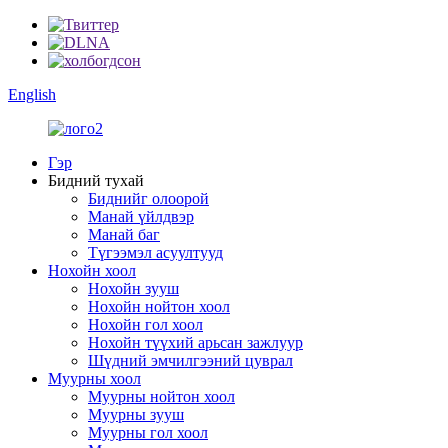
English
Гэр
Бидний тухай
Биднийг олоорой
Манай үйлдвэр
Манай баг
Түгээмэл асуултууд
Нохойн хоол
Нохойн зууш
Нохойн нойтон хоол
Нохойн гол хоол
Нохойн түүхий арьсан зажлуур
Шүдний эмчилгээний цуврал
Муурны хоол
Муурны нойтон хоол
Муурны зууш
Муурны гол хоол