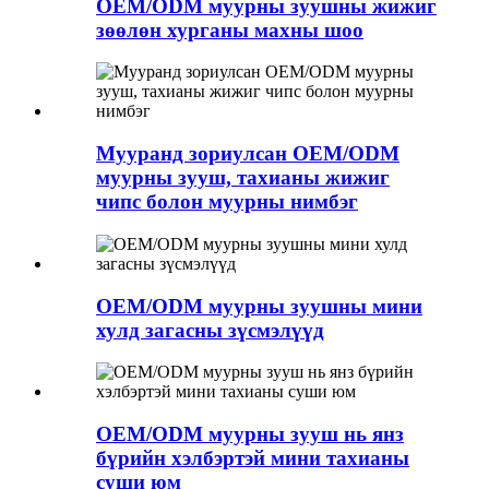
OEM/ODM муурны зуушны жижиг
зөөлөн хурганы махны шоо
Мууранд зориулсан OEM/ODM
муурны зууш, тахианы жижиг
чипс болон муурны нимбэг
OEM/ODM муурны зуушны мини
хулд загасны зүсмэлүүд
OEM/ODM муурны зууш нь янз
бүрийн хэлбэртэй мини тахианы
суши юм