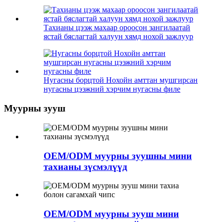
Тахианы цээж махаар ороосон зангилаатай
ястай бяслагтай халуун хямд нохой зажлуур
Нугасны борцтой Нохойн амттан мушгирсан
нугасны цээжний хэрчим нугасны филе
Муурны зууш
OEM/ODM муурны зуушны мини
тахианы зүсмэлүүд
OEM/ODM муурны зууш мини