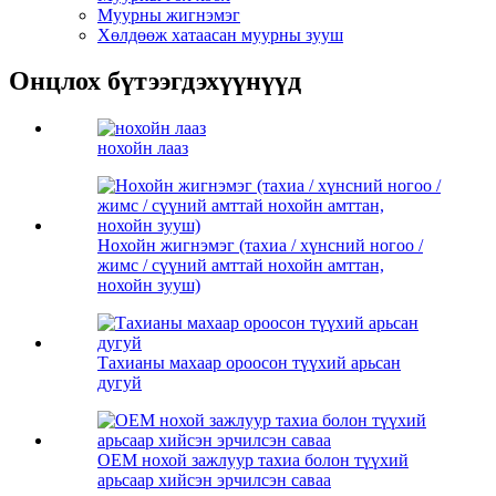
Муурны жигнэмэг
Хөлдөөж хатаасан муурны зууш
Онцлох бүтээгдэхүүнүүд
нохойн лааз
Нохойн жигнэмэг (тахиа / хүнсний ногоо /
жимс / сүүний амттай нохойн амттан,
нохойн зууш)
Тахианы махаар ороосон түүхий арьсан
дугуй
OEM нохой зажлуур тахиа болон түүхий
арьсаар хийсэн эрчилсэн саваа