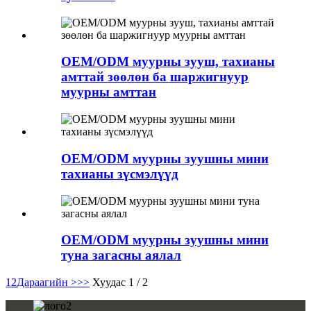
OEM/ODM муурны зууш, тахианы
амттай зөөлөн ба шаржигнуур
муурны амттан
OEM/ODM муурны зуушны мини
тахианы зүсмэлүүд
OEM/ODM муурны зуушны мини
туна загасны аялал
1
2
Дараагийн >
>>
Хуудас 1 / 2