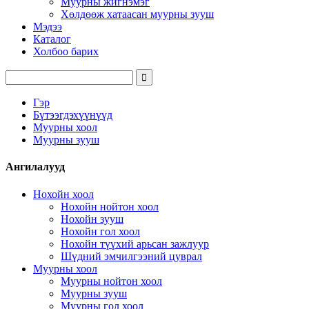
Муурны жигнэмэг
Хөлдөөж хатаасан муурны зууш
Мэдээ
Каталог
Холбоо барих
Гэр
Бүтээгдэхүүнүүд
Муурны хоол
Муурны зууш
Ангилалууд
Нохойн хоол
Нохойн нойтон хоол
Нохойн зууш
Нохойн гол хоол
Нохойн түүхий арьсан зажлуур
Шүдний эмчилгээний цуврал
Муурны хоол
Муурны нойтон хоол
Муурны зууш
Муурны гол хоол