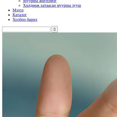
Муурны жигнэмэг
Хөлдөөж хатаасан муурны зууш
Мэдээ
Каталог
Холбоо барих