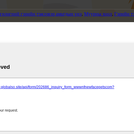
 гөлөгний гэрийн тэжээвэр амьтдын үнэ
,
Муурны хоол
,
Гэрийн т