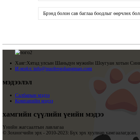
Брэнд болон сав баглаа боодлыг өөрчлөх бо
Хаяг:
Хятад улсын Шаньдун мужийн Шоугуан хотын Синь
И-мэйл:
info@nuofengshangmao.com
мэдээлэл
Салбарын мэдээ
Компанийн мэдээ
хамгийн сүүлийн үеийн мэдээ
Үнийн жагсаалтын лавлагаа
© Зохиогчийн эрх - 2010-2023: Бүх эрх хуулиар хамгаалагдсан.