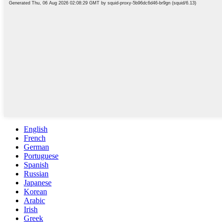
English
French
German
Portuguese
Spanish
Russian
Japanese
Korean
Arabic
Irish
Greek