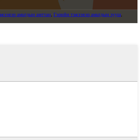
эжээвэр амьтдын амттан
,
Гэрийн тэжээвэр амьтдын зууш
,