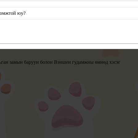
ломжтой юу?
ган замын баруун болон Вэншен гудамжны өмнөд хэсэг