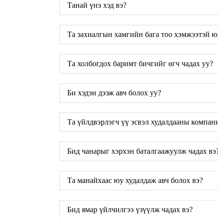
Танай үнэ хэд вэ?
Та захиалгын хамгийн бага тоо хэмжээтэй ю
Та холбогдох баримт бичгийг өгч чадах уу?
Би хэдэн дээж авч болох уу?
Та үйлдвэрлэгч үү эсвэл худалдааны компан
Бид чанарыг хэрхэн баталгаажуулж чадах вэ
Та манайхаас юу худалдаж авч болох вэ?
Бид ямар үйлчилгээ үзүүлж чадах вэ?