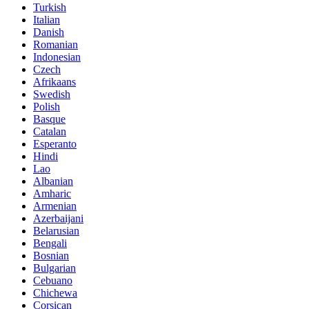
Turkish
Italian
Danish
Romanian
Indonesian
Czech
Afrikaans
Swedish
Polish
Basque
Catalan
Esperanto
Hindi
Lao
Albanian
Amharic
Armenian
Azerbaijani
Belarusian
Bengali
Bosnian
Bulgarian
Cebuano
Chichewa
Corsican