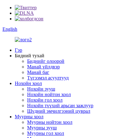
English
Гэр
Бидний тухай
Биднийг олоорой
Манай үйлдвэр
Манай баг
Түгээмэл асуултууд
Нохойн хоол
Нохойн зууш
Нохойн нойтон хоол
Нохойн гол хоол
Нохойн түүхий арьсан зажлуур
Шүдний эмчилгээний цуврал
Муурны хоол
Муурны нойтон хоол
Муурны зууш
Муурны гол хоол