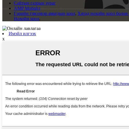
Сайтын газрын зураг
AMP Мобайл
Гэрийн тэжээвэр амьтдын хоол
,
Хятад нохойн хоол болон
Нохойн хоол
,
Имэйл илгээх
x