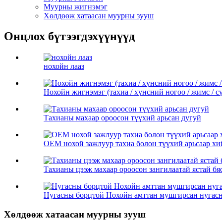
Муурны жигнэмэг
Хөлдөөж хатаасан муурны зууш
Онцлох бүтээгдэхүүнүүд
нохойн лааз
Нохойн жигнэмэг (тахиа / хүнсний ногоо / жимс / 
Тахианы махаар ороосон түүхий арьсан дугуй
OEM нохой зажлуур тахиа болон түүхий арьсаар хи
Тахианы цээж махаар ороосон зангилаатай ястай бя
Нугасны борцтой Нохойн амттан мушгирсан нугас
Хөлдөөж хатаасан муурны зууш