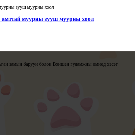
ны амттай муурны зууш муурны хоол
ган замын баруун болон Вэншен гудамжны өмнөд хэсэг