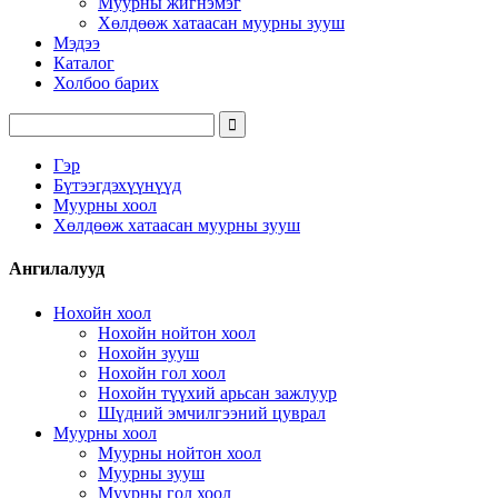
Муурны жигнэмэг
Хөлдөөж хатаасан муурны зууш
Мэдээ
Каталог
Холбоо барих
Гэр
Бүтээгдэхүүнүүд
Муурны хоол
Хөлдөөж хатаасан муурны зууш
Ангилалууд
Нохойн хоол
Нохойн нойтон хоол
Нохойн зууш
Нохойн гол хоол
Нохойн түүхий арьсан зажлуур
Шүдний эмчилгээний цуврал
Муурны хоол
Муурны нойтон хоол
Муурны зууш
Муурны гол хоол