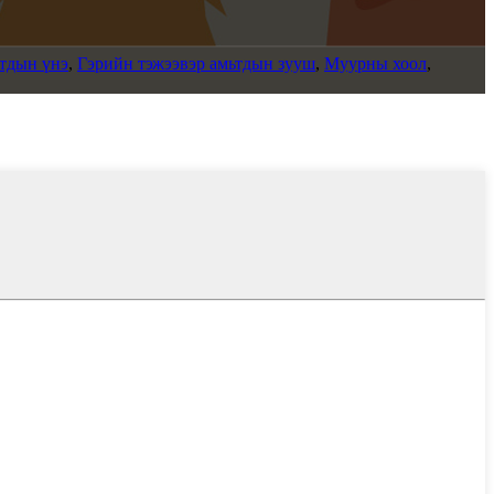
ьтдын үнэ
,
Гэрийн тэжээвэр амьтдын зууш
,
Муурны хоол
,