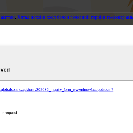
 амттан
,
Хятад нохойн хоол болон гөлөгний гэрийн тэжээвэр ам