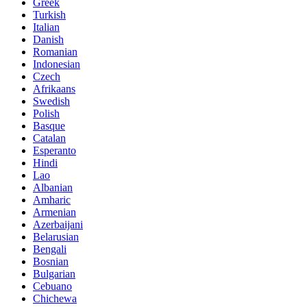
Greek
Turkish
Italian
Danish
Romanian
Indonesian
Czech
Afrikaans
Swedish
Polish
Basque
Catalan
Esperanto
Hindi
Lao
Albanian
Amharic
Armenian
Azerbaijani
Belarusian
Bengali
Bosnian
Bulgarian
Cebuano
Chichewa