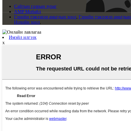
Сайтын газрын зураг
AMP Мобайл
Гэрийн тэжээвэр амьтдын хоол
,
Гэрийн тэжээвэр амьтдын
Нохойн хоол
,
Имэйл илгээх
x