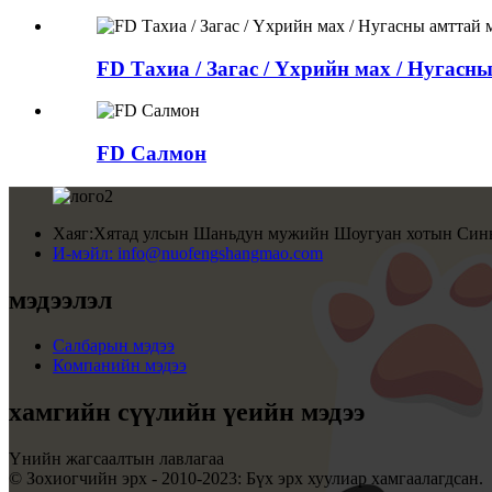
FD Тахиа / Загас / Үхрийн мах / Нугас
FD Салмон
Хаяг:
Хятад улсын Шаньдун мужийн Шоугуан хотын Синь
И-мэйл:
info@nuofengshangmao.com
мэдээлэл
Салбарын мэдээ
Компанийн мэдээ
хамгийн сүүлийн үеийн мэдээ
Үнийн жагсаалтын лавлагаа
© Зохиогчийн эрх - 2010-2023: Бүх эрх хуулиар хамгаалагдсан.