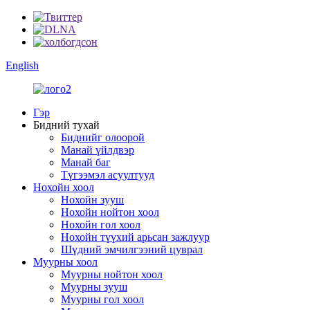
English
Гэр
Бидний тухай
Биднийг олоорой
Манай үйлдвэр
Манай баг
Түгээмэл асуултууд
Нохойн хоол
Нохойн зууш
Нохойн нойтон хоол
Нохойн гол хоол
Нохойн түүхий арьсан зажлуур
Шүдний эмчилгээний цуврал
Муурны хоол
Муурны нойтон хоол
Муурны зууш
Муурны гол хоол