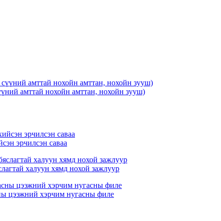
сүүний амттай нохойн амттан, нохойн зууш)
йсэн эрчилсэн саваа
слагтай халуун хямд нохой зажлуур
ны цээжний хэрчим нугасны филе